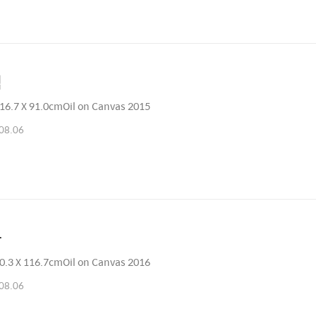
템
6.7 X 91.0cmOil on Canvas 2015
08.06
사
.3 X 116.7cmOil on Canvas 2016
08.06