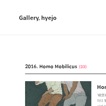
Gallery, hyejo
2016. Homo Mobilicus
(33)
Hom
'權慧祚
이다.