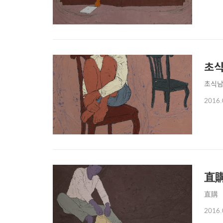
초
초식남 8
2016.
直
直購
2016.