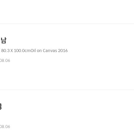
식남
0.3 X 100.0cmOil on Canvas 2016
08.06
購
08.06