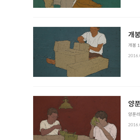
개
개봉 11
2016.
양
양푼라면 
2016.