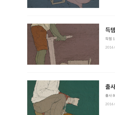
득
득템 11
2016.
출
출사 80
2016.