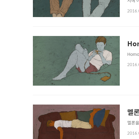
시에 
낌이다
2016.
만들어
한 양
Hom
Homo 
2016.
멜론
멜론을 
2016.